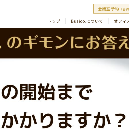
会議室予約
（会
トップ
Busico.について
オフィ
Busico
Busico