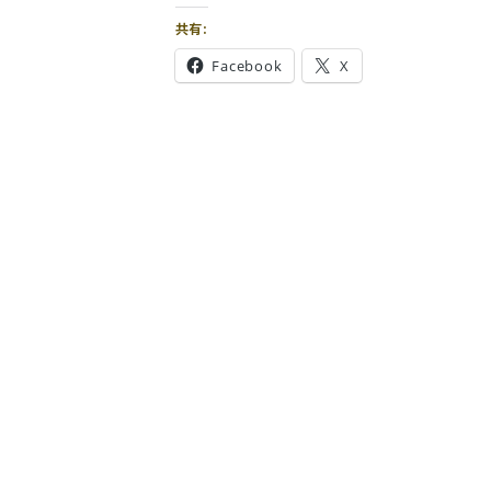
共有:
Facebook
X