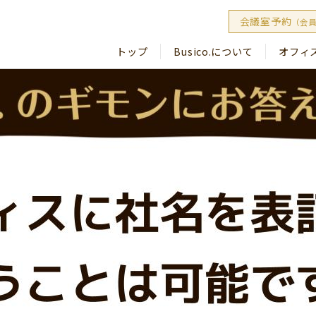
会議室予約
（会
トップ
Busico.について
オフィ
Busico
Busico