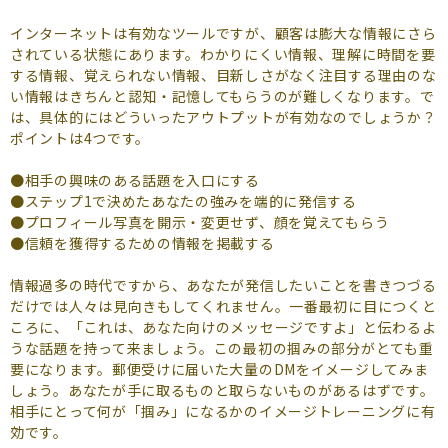
インターネットは有効なツールですが、顧客は膨大な情報にさら
されている状態にあります。わかりにくい情報、理解に時間を要
する情報、覚えられない情報、目新しさがなく注目する理由のな
い情報はきちんと認知・記憶してもらうのが難しくなります。で
は、具体的にはどういったアウトプットが有効なのでしょうか？
ポイントは4つです。
●相手の興味のある話題を入口にする
●ステップ1で決めたあなたの強みを端的に発信する
●プロフィール写真を開示・変更せず、顔を覚えてもらう
●信頼を獲得するための情報を掲載する
情報過多の時代ですから、あなたが発信したいことを書きつづる
だけでは人々は見向きもしてくれません。一番最初に目につくと
ころに、「これは、あなた向けのメッセージですよ」と伝わるよ
うな話題を持って来ましょう。この最初の掴みの部分がとても重
要になります。郵便受けに届いた大量のDMをイメージしてみま
しょう。あなたが手に取るものと取らないものがあるはずです。
相手にとって何が「掴み」になるかのイメージトレーニングに有
効です。