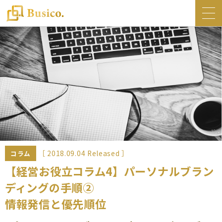
トップ
Busico.について
オフィス
Busico.銀座
Busico.梅田
料金・サービス
お知らせ
［ 2018.09.04 Released ］
コラム
NEWS
【経営お役立コラム4】パーソナルブラン
ディングの手順②
コラム
情報発信と優先順位
Busico.通信