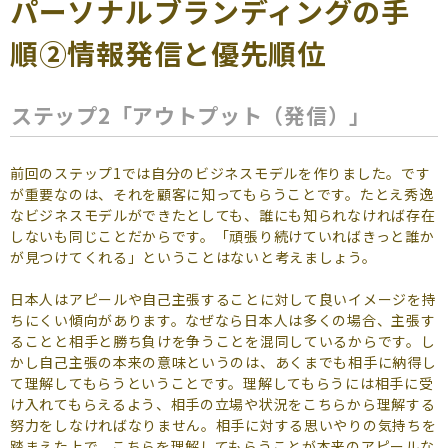
パーソナルブランディングの手
よくあるご質問
順②情報発信と優先順位
（会員専用）
お申し込み
お問い合わせ
ステップ2「アウトプット（発信）」
前回のステップ1では自分のビジネスモデルを作りました。です
が重要なのは、それを顧客に知ってもらうことです。たとえ秀逸
なビジネスモデルができたとしても、誰にも知られなければ存在
しないも同じことだからです。「頑張り続けていればきっと誰か
が見つけてくれる」ということはないと考えましょう。
日本人はアピールや自己主張することに対して良いイメージを持
ちにくい傾向があります。なぜなら日本人は多くの場合、主張す
ることと相手と勝ち負けを争うことを混同しているからです。し
かし自己主張の本来の意味というのは、あくまでも相手に納得し
て理解してもらうということです。理解してもらうには相手に受
け入れてもらえるよう、相手の立場や状況をこちらから理解する
努力をしなければなりません。相手に対する思いやりの気持ちを
踏まえた上で、こちらを理解してもらうことが本来のアピールな