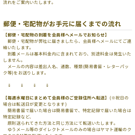
よくあるご質問
流れをご案内いたします。
（会員専用）
郵便・宅配物がお手元に届くまでの流れ
お申し込み
お問い合わせ
【郵便・宅配物の到着を会員様へメールでお知らせ】
郵便・宅配物が弊社に届きましたら、会員様へメールにてご連
絡いたします。
到着メールは基本料金内に含まれており、別途料金は発生いた
しません。
メールの内容は差出人名、通数、種類(簡易書留・レターパッ
ク等)をお送りします。
⇓ ⇓ ⇓ ⇓
【毎週水曜日にまとめて会員様のご登録住所へ転送】
(※祝日の
場合は転送日が変更となります)
簡易書留で届いた場合は簡易書留で、特定記録で届いた場合は
特定記録など、
原則送られてきた方法と同じ方法にて転送いたします。
ゆうメール等のダイレクトメールのみの場合はヤマト運輸のク