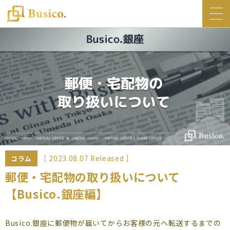
トップ
Busico.について
オフィス
Busico.銀座
Busico.梅田
料金・サービス
お知らせ
［ 2023.08.07 Released ］
コラム
NEWS
郵便・宅配物の取り扱いについて
【Busico.銀座編】
コラム
Busico.通信
Busico.銀座に郵便物が届いてからお客様の元へ転送するまでの