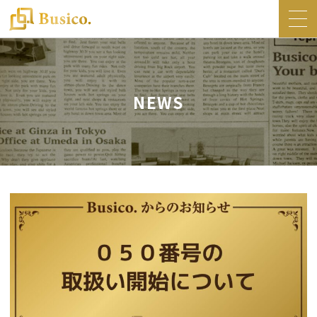
トップ
Busico.について
NEWS
オフィス
Busico.銀座
Busico.梅田
料金・サービス
お知らせ
NEWS
コラム
Busico.通信